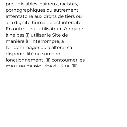
préjudiciables, haineux, racistes,
pornographiques ou autrement
attentatoire aux droits de tiers ou
à la dignité humaine est interdite.
En outre, tout utilisateur s’engage
à ne pas (i) utiliser le Site de
manière à l’interrompre, à
l’endommager ou à altérer sa
disponibilité ou son bon
fonctionnement, (ii) contourner les
mesures de sécurité du Site, (iii)
obtenir ou tenter d'obtenir des
informations, des matériels ou des
documents de de Abstrao qui ne
sont pas délibérément mis à
disposition sur le Site, et (iv) utiliser
de lien profond, ou de logiciel de
balayage de page web (“scraping”),
robot, crawler, logiciel d’indexation
ou tout autre programme,