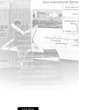
spatial
7 prix internationaux en 5 ans.
Notre expertise et nos outils
uniques
permettent des
temps de mise en œuvre et de
calculs significativement
réduits par rapport aux
solutions historiques. Mieux
encore, dans certains
domaines, nos solutions
apportent des réponses
robustes là où aucun autre
logiciel commercial n’est en
mesure répondre.
Lire plus