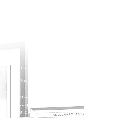
POURQUOI ABSTRAO
Une expertise
reconnue
internationalement
dans le domaine de
la défense et du